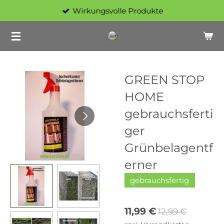
Wirkungsvolle Produkte
Zum
Hauptinhalt
springen
GREEN STOP
HOME
gebrauchsferti
ger
Grünbelagentf
erner
gebrauchsfertig
11,99 €
12,99 €