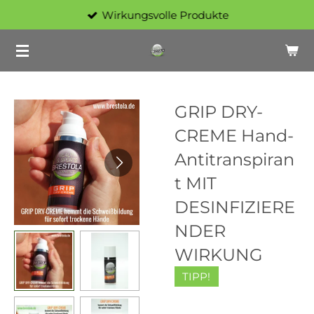
Wirkungsvolle Produkte
Zum
Hauptinhalt
springen
GRIP DRY-
CREME Hand-
Antitranspiran
t MIT
DESINFIZIERE
NDER
WIRKUNG
TIPP!